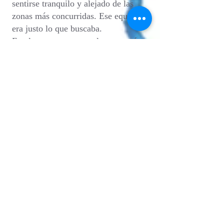
sentirse tranquilo y alejado de las
zonas más concurridas. Ese equilibrio
era justo lo que buscaba.
En el momento en que lo encontré,
supe que ese era el lugar, no solo por
el terreno en sí, sino por todo lo que
lo rodeaba.
LEE MI BLOG
El Diablo y La Sandía
está situado en el
centro
En Oaxaca, a pocos pasos del centro histórico
y a un corto paseo de Jalatlaco, conocido por
sus coloridas calles, galerías de arte y cafés